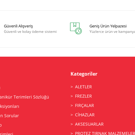
Güvenli Alışveriş
Geniş Ürün Yelpazesi
Güvenli ve kolay ödeme sistemi
Yüzlerce ürün ve kampany
Kategoriler
ALETLER
ı
FREZLER
anikür Terimleri Sözlüğü
FIRÇALAR
siyonları
CİHAZLAR
an Sorular
AKSESUARLAR
p
PROTEZ TIRNAK MALZEMELER
rimleri