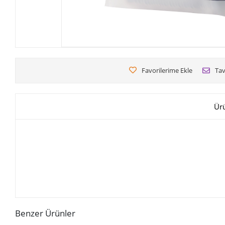
Favorilerime Ekle
Tav
Ür
Benzer Ürünler