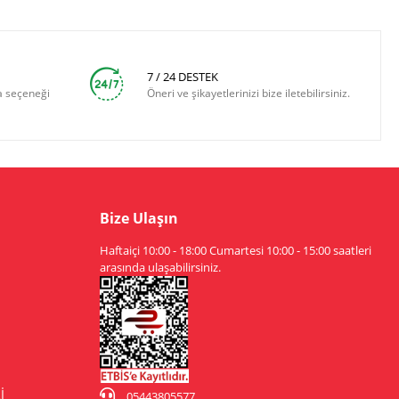
7 / 24 DESTEK
a seçeneği
Öneri ve şikayetlerinizi bize iletebilirsiniz.
Bize Ulaşın
Haftaiçi 10:00 - 18:00 Cumartesi 10:00 - 15:00 saatleri
arasında ulaşabilirsiniz.
İ
05443805577