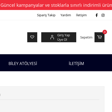
l kampanyalar ve stoklarla sınırlı indirimli ürünleri 
Sipariş Takip
Yardım
İletişim
0
Giriş Yap
Sepetim
Üye Ol
BİLEY ATÖLYESİ
İLETİŞİM
a