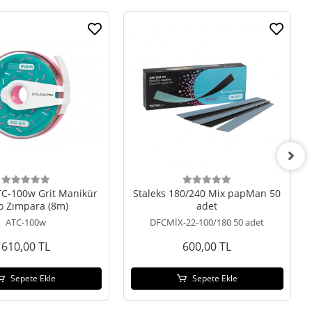
TC-100w Grit Manikür
Staleks 180/240 Mix papMan 50
o Zımpara (8m)
adet
ATC-100w
DFCMİX-22-100/180 50 adet
610,00 TL
600,00 TL
Sepete Ekle
Sepete Ekle