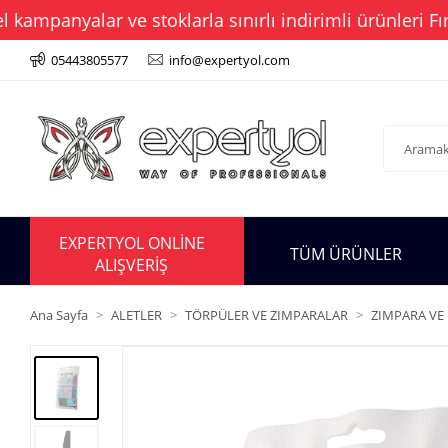
anyalar ve stoklarla sınırlı indirimli ürünleri Fırsat
05443805577
info@expertyol.com
EXPERTYOL ONLİNE
TÜM ÜRÜNLER
ALIŞVERİŞ
Ana Sayfa
ALETLER
TÖRPÜLER VE ZIMPARALAR
ZIMPARA VE