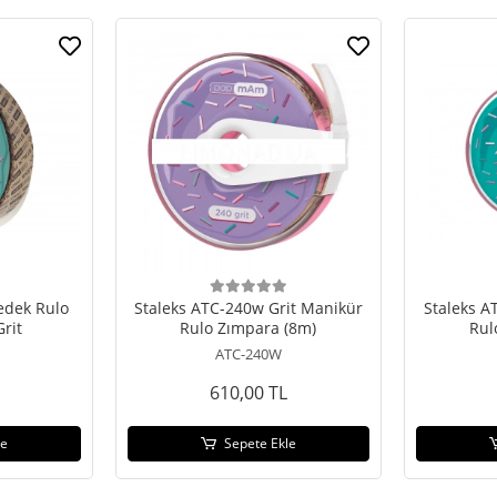
Yedek Rulo
Staleks ATC-240w Grit Manikür
Staleks A
rit
Rulo Zımpara (8m)
Rul
ATC-240W
610,00 TL
le
Sepete Ekle