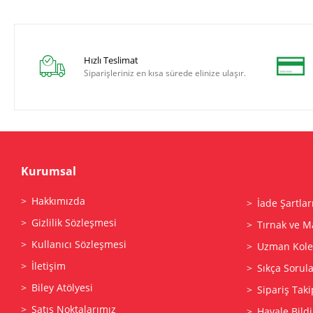
Hızlı Teslimat
Siparişleriniz en kısa sürede elinize ulaşır.
Kurumsal
Hakkımızda
İade Şartlar
Gizlilik Sözleşmesi
Tırnak ve M
Kullanıcı Sözleşmesi
Uzman Kolek
İletişim
Sıkça Sorul
Biley Atölyesi
Sipariş Taki
Satış Noktalarımız
Havale Bildi