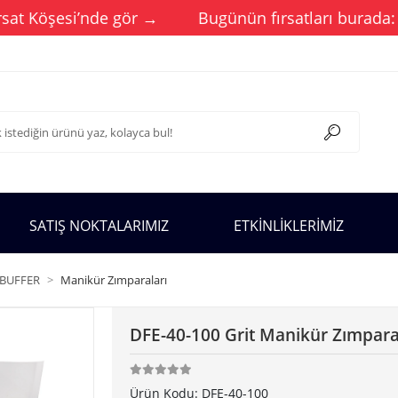
 Köşesi’nde gör →
Bugünün fırsatları burada: Günce
SATIŞ NOKTALARIMIZ
ETKİNLİKLERİMİZ
 BUFFER
Manikür Zımparaları
DFE-40-100 Grit Manikür Zımpar
Ürün Kodu:
DFE-40-100