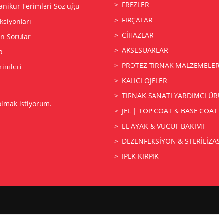
FREZLER
anikür Terimleri Sözlüğü
FIRÇALAR
siyonları
CİHAZLAR
an Sorular
AKSESUARLAR
p
PROTEZ TIRNAK MALZEMELER
rimleri
KALICI OJELER
TIRNAK SANATI YARDIMCI ÜR
olmak istiyorum.
JEL | TOP COAT & BASE COAT
EL AYAK & VÜCUT BAKIMI
DEZENFEKSİYON & STERİLİZ
İPEK KİRPİK