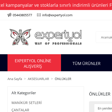
kampanyalar ve stoklarla sınırlı indirimli ürünleri Fı
05443805577
info@expertyol.com
EXPERTYOL ONLİNE
TÜM ÜRÜNLER
ALIŞVERİŞ
Ana Sayfa
AKSESUARLAR
ÖNLÜKLER
Alt Kategoriler
ÖNLÜKLER
MANİKÜR SETLERİ
ÇANTALAR