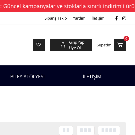
üncel kampanyalar ve stoklarla sınırlı indirimli ürünl
Sipariş Takip
Yardım
İletişim
0
Giriş Yap
Sepetim
Üye Ol
BİLEY ATÖLYESİ
İLETİŞİM