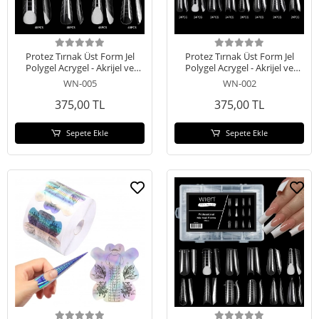
Protez Tırnak Üst Form Jel
Protez Tırnak Üst Form Jel
Polygel Acrygel - Akrijel ve
Polygel Acrygel - Akrijel ve
Polijel İçin Üst Form Şablon
Polijel İçin Üst Form Şablon
WN-005
WN-002
288li WN-005
288li WN-002
375,00 TL
375,00 TL
Sepete Ekle
Sepete Ekle