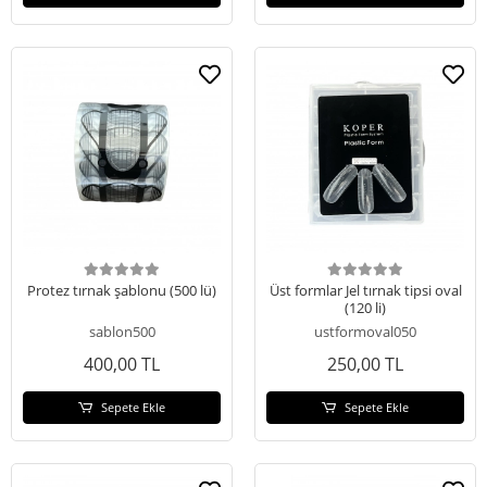
Protez tırnak şablonu (500 lü)
Üst formlar Jel tırnak tipsi oval
(120 li)
sablon500
ustformoval050
400,00 TL
250,00 TL
Sepete Ekle
Sepete Ekle