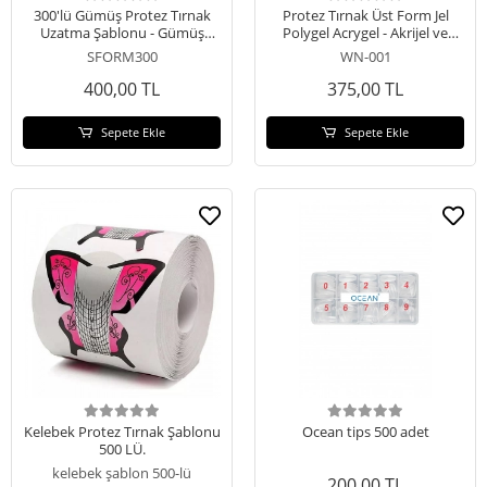
300'lü Gümüş Protez Tırnak
Protez Tırnak Üst Form Jel
Uzatma Şablonu - Gümüş
Polygel Acrygel - Akrijel ve
Tırnak Alt Form
Polijel İçin Üst Form Şablon
SFORM300
WN-001
288li WN-001
400,00 TL
375,00 TL
Sepete Ekle
Sepete Ekle
Kelebek Protez Tırnak Şablonu
Ocean tips 500 adet
500 LÜ.
kelebek şablon 500-lü
200,00 TL