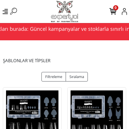
0
rı burada: Güncel kampanyalar ve stoklarla sınırlı ind
ŞABLONLAR VE TİPSLER
Filtreleme
Sıralama