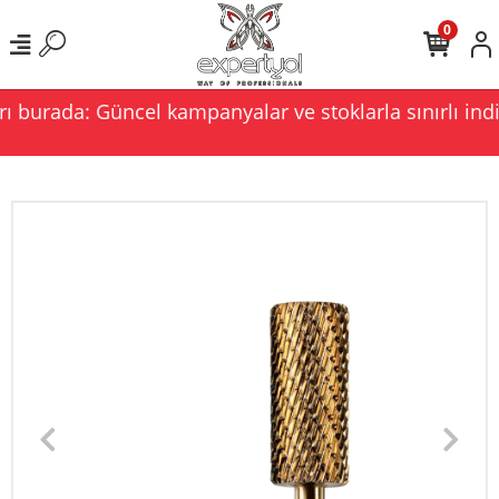
0
ı burada: Güncel kampanyalar ve stoklarla sınırlı indi