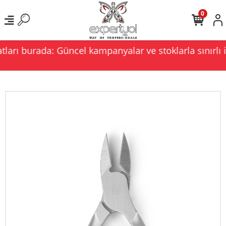
0
ları burada: Güncel kampanyalar ve stoklarla sınırlı i