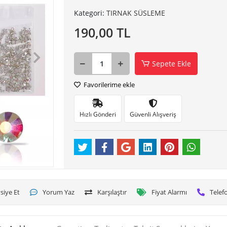
Kategori:
TIRNAK SÜSLEME
190,00 TL
Sepete Ekle
Favorilerime ekle
Hızlı Gönderi
Güvenli Alışveriş
siye Et
Yorum Yaz
Karşılaştır
Fiyat Alarmı
Telefo