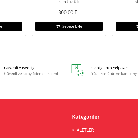
sim toz 6 lı
s
300,00 TL
le
Sepete Ekle
Güvenli Alışveriş
Geniş Ürün Yelpazesi
Güvenli ve kolay ödeme sistemi
Yüzlerce ürün ve kampany
Kategoriler
ALETLER
ı