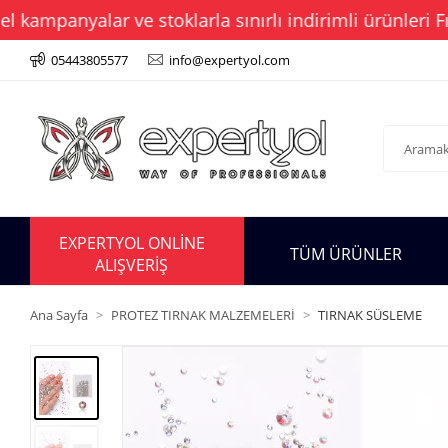
mpanyalar ve stoklarla sınırlı indirimli ürünleri Fırs
05443805577
info@expertyol.com
EXPERTYOL ONLİNE
TÜM ÜRÜNLER
ALIŞVERİŞ
Ana Sayfa
PROTEZ TIRNAK MALZEMELERİ
TIRNAK SÜSLEME