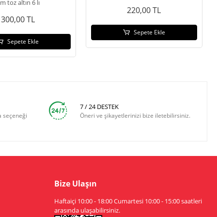
im toz altın 6 lı
220,00 TL
300,00 TL
Sepete Ekle
Sepete Ekle
7 / 24 DESTEK
a seçeneği
Öneri ve şikayetlerinizi bize iletebilirsiniz.
Bize Ulaşın
Haftaiçi 10:00 - 18:00 Cumartesi 10:00 - 15:00 saatleri
arasında ulaşabilirsiniz.