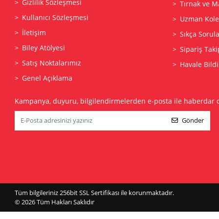
Gizlilik Sözleşmesi
Tırnak ve M
Kullanıcı Sözleşmesi
Uzman Kolek
İletişim
Sıkça Sorul
Biley Atölyesi
Sipariş Taki
Satış Noktalarımız
Havale Bildi
Genel Açıklama
Kampanya, duyuru, bilgilendirmelerden e-posta ile haberdar 
Gönder
Tüm bilgileriniz 256bit SSL Sertifikası ile korunmaktadır.
© 2026
Tüm Hakları Saklıdır