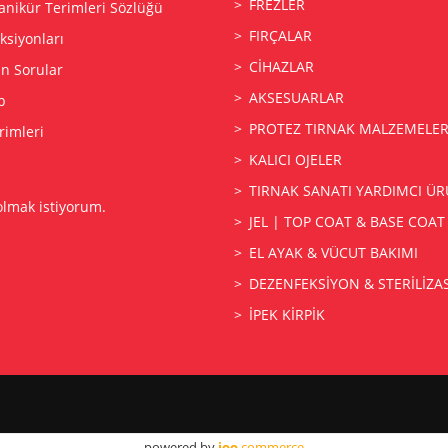
FREZLER
anikür Terimleri Sözlüğü
FIRÇALAR
siyonları
CİHAZLAR
an Sorular
AKSESUARLAR
p
PROTEZ TIRNAK MALZEMELER
rimleri
KALICI OJELER
TIRNAK SANATI YARDIMCI ÜR
olmak istiyorum.
JEL | TOP COAT & BASE COAT
EL AYAK & VÜCUT BAKIMI
DEZENFEKSİYON & STERİLİZ
İPEK KİRPİK
powered by
joo
commerce