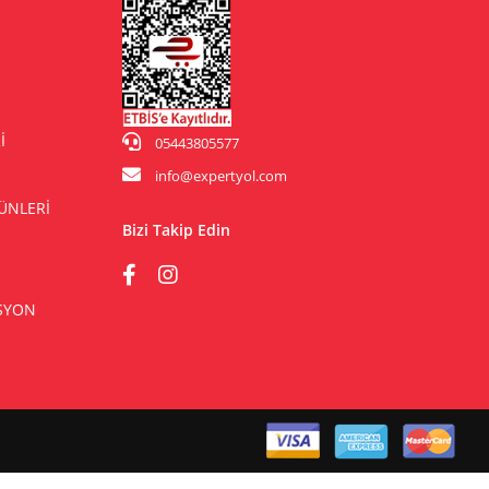
İ
05443805577
info@expertyol.com
ÜNLERİ
Bizi Takip Edin
ASYON