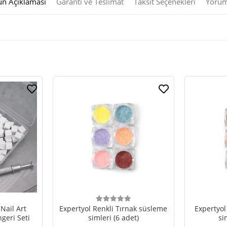
ün Açıklaması
Garanti ve Teslimat
Taksit Seçenekleri
Yorum
Nail Art
Expertyol Renkli Tırnak süsleme
Expertyol
geri Seti
simleri (6 adet)
si