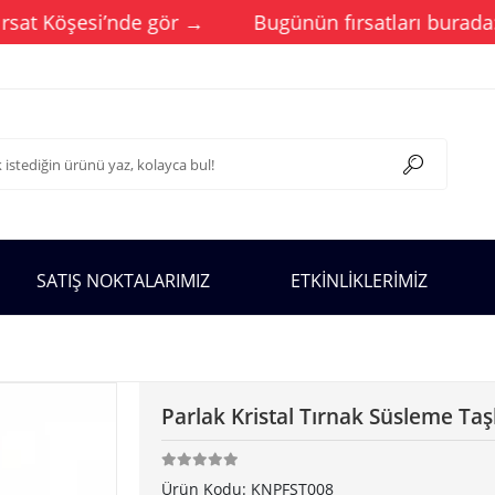
at Köşesi’nde gör →
Bugünün fırsatları burada: Gün
SATIŞ NOKTALARIMIZ
ETKİNLİKLERİMİZ
Parlak Kristal Tırnak Süsleme Taş
Ürün Kodu:
KNPFST008