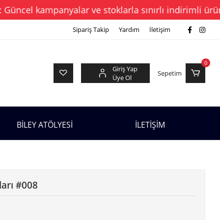
cel kampanyalar ve stoklarla sınırlı indirimli ürünler
Sipariş Takip
Yardım
İletişim
0
Giriş Yap
Sepetim
Üye Ol
BİLEY ATÖLYESİ
İLETİŞİM
ları #008