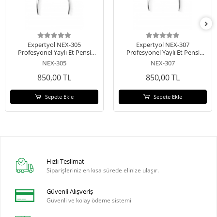
Expertyol NEX-305
Expertyol NEX-307
Profesyonel Yaylı Et Pensi
Profesyonel Yaylı Et Pensi
5mm
7mm
NEX-305
NEX-307
850,00 TL
850,00 TL
Sepete Ekle
Sepete Ekle
Hızlı Teslimat
Siparişleriniz en kısa sürede elinize ulaşır.
Güvenli Alışveriş
Güvenli ve kolay ödeme sistemi