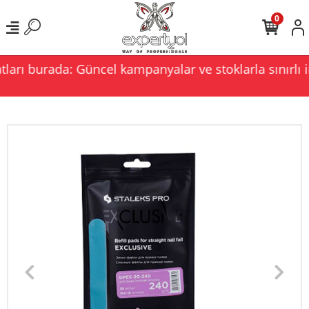
0
ları burada: Güncel kampanyalar ve stoklarla sınırlı i