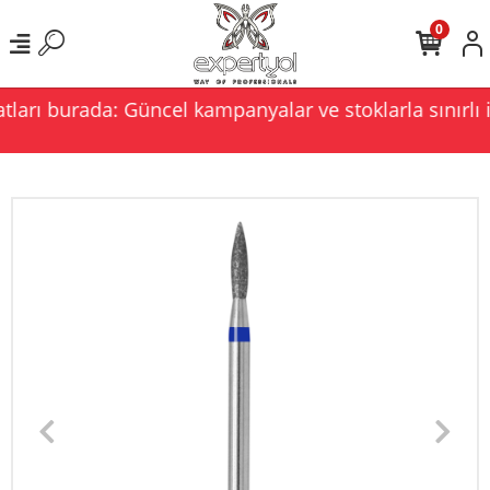
0
ları burada: Güncel kampanyalar ve stoklarla sınırlı i