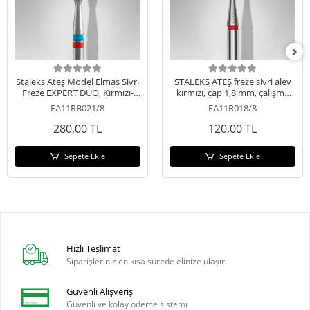
Staleks Ateş Model Elmas Sivri
STALEKS ATEŞ freze sivri alev
Freze EXPERT DUO, Kırmızı-
kırmızı, çap 1,8 mm, çalışma
mavi, 0.21/8
kısmı 8 mm
FA11RB021/8
FA11R018/8
280,00 TL
120,00 TL
Sepete Ekle
Sepete Ekle
Hızlı Teslimat
Siparişleriniz en kısa sürede elinize ulaşır.
Güvenli Alışveriş
Güvenli ve kolay ödeme sistemi