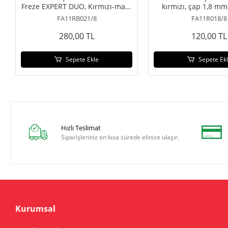
Freze EXPERT DUO, Kırmızı-mavi,
kırmızı, çap 1,8 mm
0.21/8
kısmı 8 m
FA11RB021/8
FA11R018/8
280,00 TL
120,00 TL
Sepete Ekle
Sepete Ek
Hızlı Teslimat
Siparişleriniz en kısa sürede elinize ulaşır.
Kurumsal