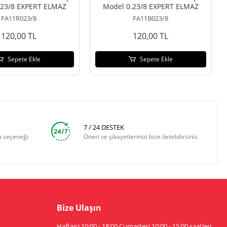
.23/8 EXPERT ELMAZ
Model 0.23/8 EXPERT ELMAZ
FA11R023/8
FA11B023/8
120,00 TL
120,00 TL
Sepete Ekle
Sepete Ekle
7 / 24 DESTEK
a seçeneği
Öneri ve şikayetlerinizi bize iletebilirsiniz.
Bize Ulaşın
Haftaiçi 10:00 - 18:00 Cumartesi 10:00 - 15:00 saatleri