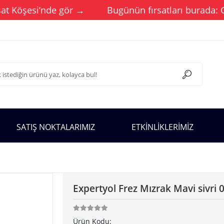
 Köşesi’nde gör →
Bugünün fırsatları burada: Günce
SATIŞ NOKTALARIMIZ
ETKİNLİKLERİMİZ
Expertyol Frez Mızrak Mavi sivri 
Ürün Kodu: