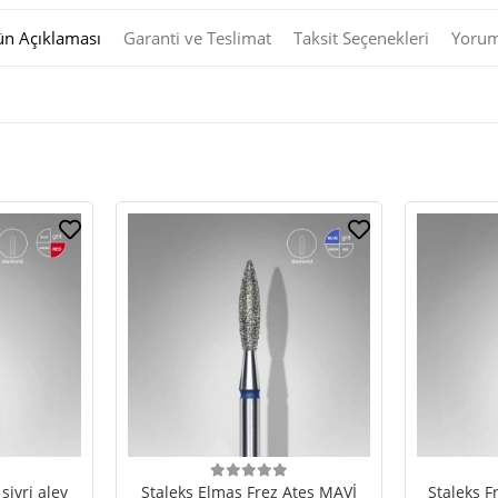
ün Açıklaması
Garanti ve Teslimat
Taksit Seçenekleri
Yorum
sivri alev
Staleks Elmas Frez Ateş MAVİ
Staleks F