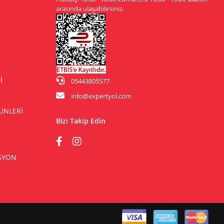
arasında ulaşabilirsiniz.
İ
05443805577
info@expertyol.com
ÜNLERİ
Bizi Takip Edin
ASYON