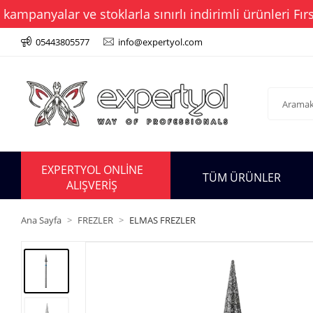
anyalar ve stoklarla sınırlı indirimli ürünleri Fırsat
05443805577
info@expertyol.com
EXPERTYOL ONLİNE
TÜM ÜRÜNLER
ALIŞVERİŞ
Ana Sayfa
FREZLER
ELMAS FREZLER