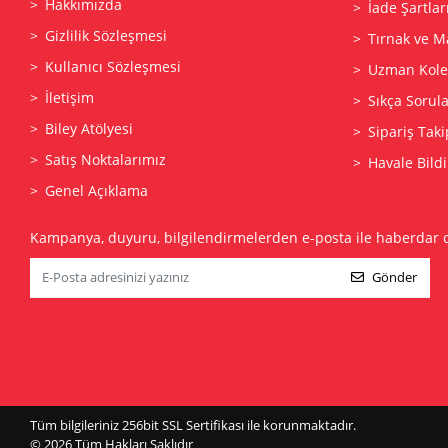
Hakkımızda
İade Şartlar
Gizlilik Sözleşmesi
Tırnak ve M
Kullanıcı Sözleşmesi
Uzman Kolek
İletişim
Sıkça Sorul
Biley Atölyesi
Sipariş Taki
Satış Noktalarımız
Havale Bildi
Genel Açıklama
Kampanya, duyuru, bilgilendirmelerden e-posta ile haberdar 
Gönder
Tüm bilgileriniz 256bit SSL Sertifikası ile korunmaktadır.
© 2026
Tüm Hakları Saklıdır