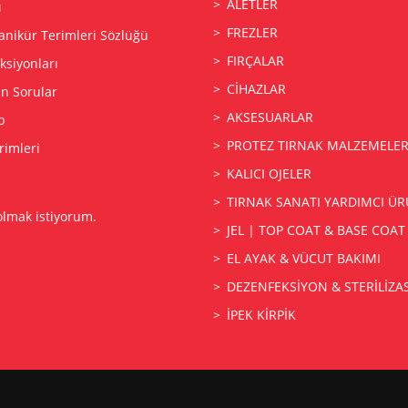
ALETLER
ı
FREZLER
anikür Terimleri Sözlüğü
FIRÇALAR
siyonları
CİHAZLAR
an Sorular
AKSESUARLAR
p
PROTEZ TIRNAK MALZEMELER
rimleri
KALICI OJELER
TIRNAK SANATI YARDIMCI ÜR
olmak istiyorum.
JEL | TOP COAT & BASE COAT
EL AYAK & VÜCUT BAKIMI
DEZENFEKSİYON & STERİLİZ
İPEK KİRPİK