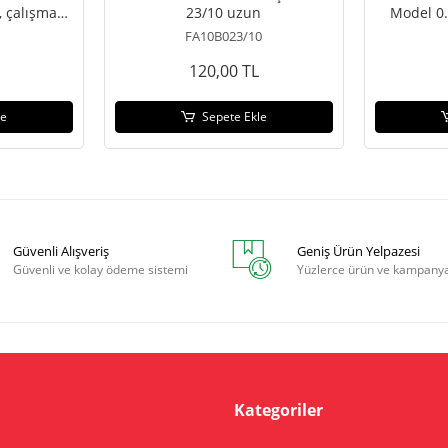
, çalışma
23/10 uzun
Model 0
m
FA10B023/10
120,00 TL
le
Sepete Ekle
Güvenli Alışveriş
Geniş Ürün Yelpazesi
Güvenli ve kolay ödeme sistemi
Yüzlerce ürün ve kampany
Kategoriler