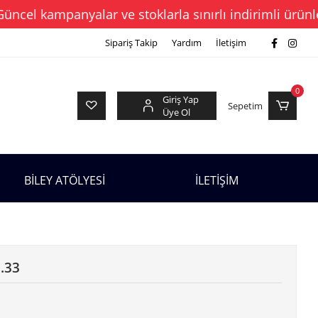
l kampanyalar ve stoklarla sınırlı indirimli ürünleri 
Sipariş Takip
Yardım
İletişim
0
Giriş Yap
Sepetim
Üye Ol
BİLEY ATÖLYESİ
İLETİŞİM
0.33