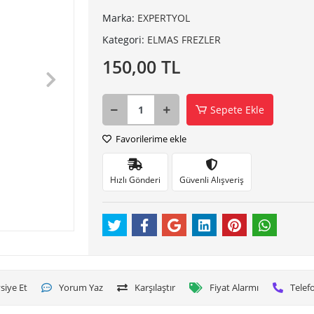
Marka:
EXPERTYOL
Kategori:
ELMAS FREZLER
150,00 TL
Sepete Ekle
Favorilerime ekle
Hızlı Gönderi
Güvenli Alışveriş
siye Et
Yorum Yaz
Karşılaştır
Fiyat Alarmı
Telefo