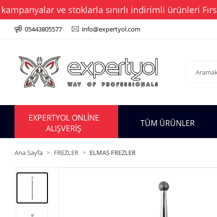
anyalar ve stoklarla sınırlı indirimli ürünleri Fırsat
05443805577
info@expertyol.com
EXPERTYOL ONLİNE
TÜM ÜRÜNLER
ALIŞVERİŞ
Ana Sayfa
FREZLER
ELMAS FREZLER