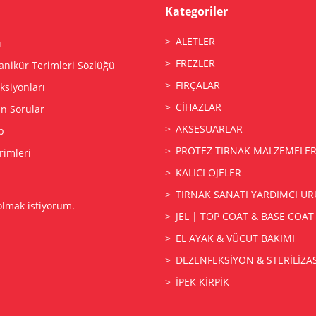
Kategoriler
ALETLER
ı
FREZLER
anikür Terimleri Sözlüğü
FIRÇALAR
siyonları
CİHAZLAR
an Sorular
AKSESUARLAR
p
PROTEZ TIRNAK MALZEMELER
rimleri
KALICI OJELER
TIRNAK SANATI YARDIMCI ÜR
olmak istiyorum.
JEL | TOP COAT & BASE COAT
EL AYAK & VÜCUT BAKIMI
DEZENFEKSİYON & STERİLİZ
İPEK KİRPİK