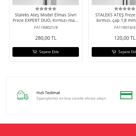
Staleks Ateş Model Elmas Sivri
STALEKS ATEŞ freze 
Freze EXPERT DUO, Kırmızı-mavi,
kırmızı, çap 1,8 mm
0.21/8
kısmı 8 m
FA11RB021/8
FA11R018/8
280,00 TL
120,00 TL
Sepete Ekle
Sepete Ek
Hızlı Teslimat
Siparişleriniz en kısa sürede elinize ulaşır.