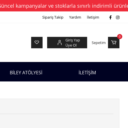
l kampanyalar ve stoklarla sınırlı indirimli ürünleri 
Sipariş Takip
Yardım
İletişim
0
Giriş Yap
Sepetim
Üye Ol
BİLEY ATÖLYESİ
İLETİŞİM