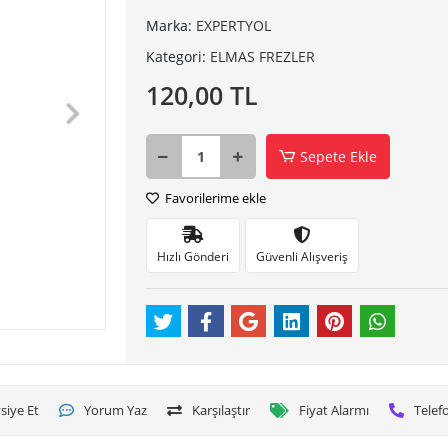
Marka:
EXPERTYOL
Kategori:
ELMAS FREZLER
120,00 TL
Sepete Ekle
Favorilerime ekle
Hızlı Gönderi
Güvenli Alışveriş
siye Et
Yorum Yaz
Karşılaştır
Fiyat Alarmı
Telefo