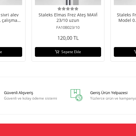
sivri alev
Staleks Elmas Frez Ateş MAVİ
Staleks F
, çalışma
23/10 uzun
Model 0
m
FA10B023/10
120,00 TL
le
Sepete Ekle
Güvenli Alışveriş
Geniş Ürün Yelpazesi
Güvenli ve kolay ödeme sistemi
Yüzlerce ürün ve kampany