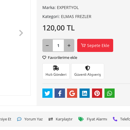
Marka:
EXPERTYOL
Kategori:
ELMAS FREZLER
120,00 TL
Sepete Ekle
Favorilerime ekle
Hızlı Gönderi
Güvenli Alışveriş
siye Et
Yorum Yaz
Karşılaştır
Fiyat Alarmı
Telefo