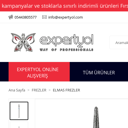
anyalar ve stoklarla sınırlı indirimli ürünleri Fırsat
05443805577
info@expertyol.com
EXPERTYOL ONLİNE
TÜM ÜRÜNLER
ALIŞVERİŞ
Ana Sayfa
FREZLER
ELMAS FREZLER