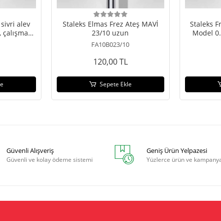
sivri alev
Staleks Elmas Frez Ateş MAVİ
Staleks F
, çalışma
23/10 uzun
Model 0
m
FA10B023/10
120,00 TL
le
Sepete Ekle
Güvenli Alışveriş
Geniş Ürün Yelpazesi
Güvenli ve kolay ödeme sistemi
Yüzlerce ürün ve kampany