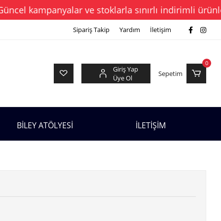
el kampanyalar ve stoklarla sınırlı indirimli ürünleri 
Sipariş Takip
Yardım
İletişim
0
Giriş Yap
Sepetim
Üye Ol
BİLEY ATÖLYESİ
İLETİŞİM