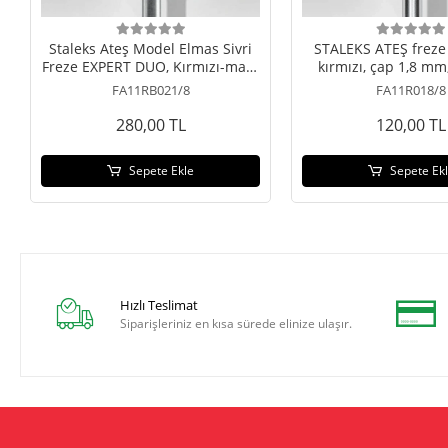
Staleks Ateş Model Elmas Sivri
STALEKS ATEŞ freze 
Freze EXPERT DUO, Kırmızı-mavi,
kırmızı, çap 1,8 mm
0.21/8
kısmı 8 m
FA11RB021/8
FA11R018/8
280,00 TL
120,00 TL
Sepete Ekle
Sepete Ek
Hızlı Teslimat
Siparişleriniz en kısa sürede elinize ulaşır.