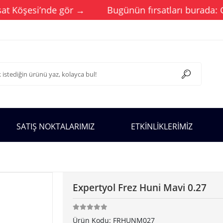
 Köşesi’nde gör →
Bugünün fırsatları burada: Günc
SATIŞ NOKTALARIMIZ
ETKİNLİKLERİMİZ
Expertyol Frez Huni Mavi 0.27
Ürün Kodu:
FRHUNM027