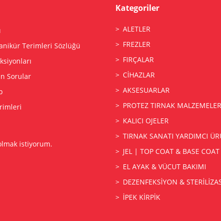
Kategoriler
ALETLER
ı
FREZLER
anikür Terimleri Sözlüğü
FIRÇALAR
siyonları
CİHAZLAR
an Sorular
AKSESUARLAR
p
PROTEZ TIRNAK MALZEMELER
rimleri
KALICI OJELER
TIRNAK SANATI YARDIMCI ÜR
olmak istiyorum.
JEL | TOP COAT & BASE COAT
EL AYAK & VÜCUT BAKIMI
DEZENFEKSİYON & STERİLİZ
İPEK KİRPİK