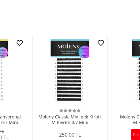
Kahverengi
Moleny Classic Mix İpek Kirpik
Moleny Cl
 0.7 Mini
M Kıvrım 0.7 Mini
M K
 TL
250,00 TL
Fır
0 TL