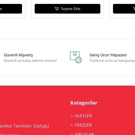
le
Sepete Ekle
Güvenli Alışveriş
Geniş Ürün Yelpazesi
Güvenli ve kolay ödeme sistemi
Yüzlerce ürün ve kampany
Kategoriler
ALETLER
ı
FREZLER
anikür Terimleri Sözlüğü
FIRÇALAR