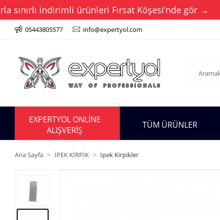
ırlı indirimli ürünleri Fırsat Köşesi’nde gör →
Bu
05443805577
info@expertyol.com
EXPERTYOL ONLİNE
TÜM ÜRÜNLER
ALIŞVERİŞ
Ana Sayfa
İPEK KİRPİK
İpek Kirpikler