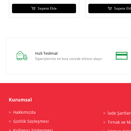
Sepete Ekle
Sepete Ek
Hızlı Teslimat
Siparişleriniz en kısa sürede elinize ulaşır.
Kurumsal
Hakkımızda
İade Şartlar
Gizlilik Sözleşmesi
Tırnak ve M
Kullanıcı Sözleşmesi