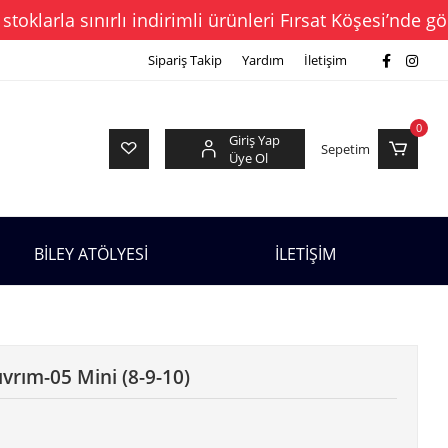
la sınırlı indirimli ürünleri Fırsat Köşesi’nde gör →
Sipariş Takip
Yardım
İletişim
0
Giriş Yap
Sepetim
Üye Ol
BİLEY ATÖLYESİ
İLETİŞİM
ıvrım-05 Mini (8-9-10)