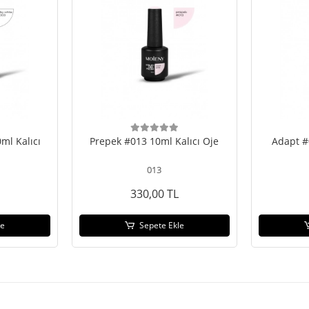
ml Kalıcı
Prepek #013 10ml Kalıcı Oje
Adapt #
013
330,00 TL
le
Sepete Ekle