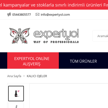
panyalar ve stoklarla sınırlı indirimli ürünleri Fırsa
05443805577
info@expertyol.com
EXPERTYOL ONLİNE
TÜM ÜRÜNLER
ALIŞVERİŞ
Ana Sayfa
KALICI OJELER