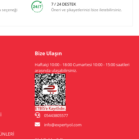
7 / 24 DESTEK
a seçeneği
Öneri ve şikayetlerinizi bize iletebilirsiniz.
Bize Ulaşın
Haftaiçi 10:00 - 18:00 Cumartesi 10:00 - 15:00 saatleri
arasında ulaşabilirsiniz.
İ
05443805577
info@expertyol.com
ÜNLERİ