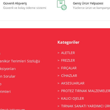
Güvenli Alışveriş
Geniş Ürün Yelpazesi
Güvenli ve kolay ödeme sistemi
Yüzlerce ürün ve kampany
Kategoriler
ALETLER
ı
FREZLER
anikür Terimleri Sözlüğü
FIRÇALAR
siyonları
CİHAZLAR
an Sorular
AKSESUARLAR
p
PROTEZ TIRNAK MALZEMELER
rimleri
KALICI OJELER
TIRNAK SANATI YARDIMCI ÜR
olmak istiyorum.