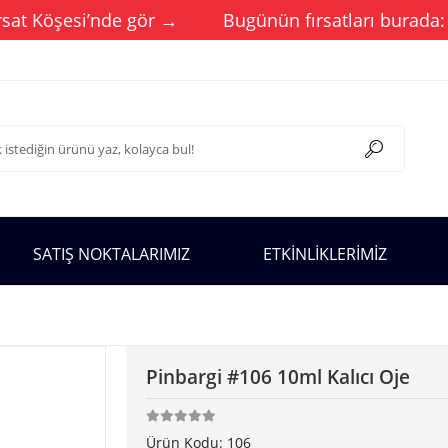
t Köşesi’nde gör →
Bugünün fırsatları burada: Günc
SATIŞ NOKTALARIMIZ
ETKİNLİKLERİMİZ
Pinbargi #106 10ml Kalıcı Oje
Ürün Kodu:
106