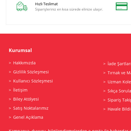
Hızlı Teslimat
Siparişleriniz en kısa sürede elinize ulaşır.
Kurumsal
Hakkımızda
İade Şartlar
Gizlilik Sözleşmesi
Tırnak ve M
Kullanıcı Sözleşmesi
Uzman Kolek
İletişim
Sıkça Sorul
Biley Atölyesi
Sipariş Taki
Satış Noktalarımız
Havale Bildi
Genel Açıklama
Kampanya, duyuru, bilgilendirmelerden e-posta ile haberdar 