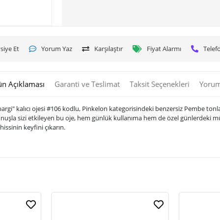
siye Et
Yorum Yaz
Karşılaştır
Fiyat Alarmı
Telefo
ün Açıklaması
Garanti ve Teslimat
Taksit Seçenekleri
Yorum
" kalıcı ojesi #106 kodlu, Pinkelon kategorisindeki benzersiz Pembe tonlarıyla
 dokunuşla sizi etkileyen bu oje, hem günlük kullanıma hem de özel günlerdek
 hissinin keyfini çıkarın.