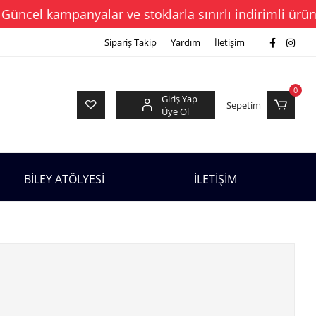
el kampanyalar ve stoklarla sınırlı indirimli ürünleri
Sipariş Takip
Yardım
İletişim
0
Giriş Yap
Sepetim
Üye Ol
BİLEY ATÖLYESİ
İLETİŞİM