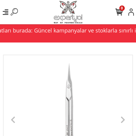
0
ları burada: Güncel kampanyalar ve stoklarla sınırlı i