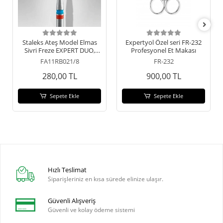
Staleks Ateş Model Elmas
Expertyol Özel seri FR-232
Sivri Freze EXPERT DUO,
Profesyonel Et Makası
Kırmızı-mavi, 0.21/8
FA11RB021/8
FR-232
280,00 TL
900,00 TL
Sepete Ekle
Sepete Ekle
Hızlı Teslimat
Siparişleriniz en kısa sürede elinize ulaşır.
Güvenli Alışveriş
Güvenli ve kolay ödeme sistemi