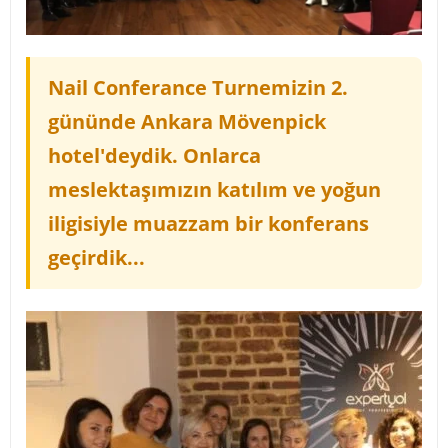
Nail Conferance Turnemizin 2.
gününde Ankara Mövenpick
hotel'deydik. Onlarca
meslektaşımızın katılım ve yoğun
iligisiyle muazzam bir konferans
geçirdik...