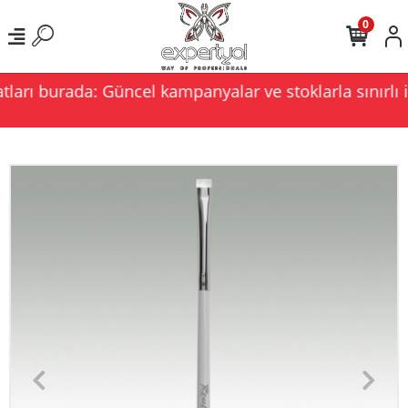
0
ları burada: Güncel kampanyalar ve stoklarla sınırlı i