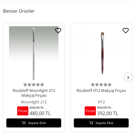
Benzer Ürünler
Roubloff Moonlight 212
Roubloff tf12 Makyaj Fırçası
Makyaj Fırçası
Moonlight 212
tf12
600,00 TL
490,00 TL
Fırsat
Fırsat
480,00 TL
392,00 TL
Sepete Ekle
Sepete Ekle