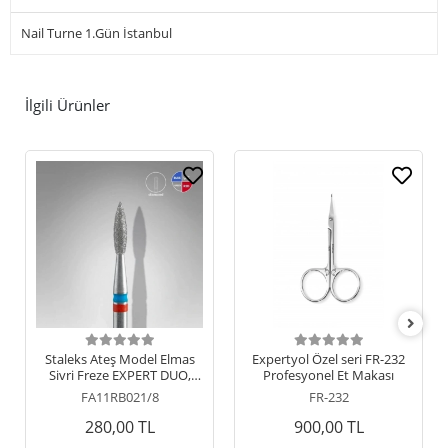
Nail Turne 1.Gün İstanbul
İlgili Ürünler
Staleks Ateş Model Elmas
Expertyol Özel seri FR-232
Sivri Freze EXPERT DUO,
Profesyonel Et Makası
Kırmızı-mavi, 0.21/8
FA11RB021/8
FR-232
280,00 TL
900,00 TL