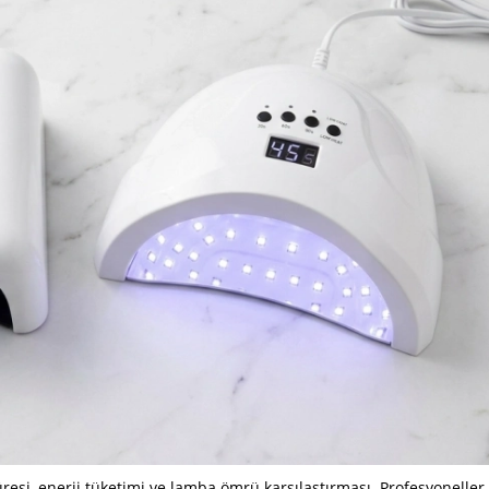
resi, enerji tüketimi ve lamba ömrü karşılaştırması. Profesyoneller