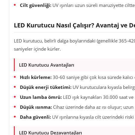
Cilt güvenliği:
UV ışınları uzun süreli maruziyette ciltte
LED Kurutucu Nasıl Çalışır? Avantaj ve D
LED kurutucu, belirli dalga boylarındaki (genellikle 365-420 
saniyeler içinde kürler.
LED Kurutucu Avantajları
Hızlı kürleme:
30-60 saniye gibi çok kısa sürede kalıcı o
Düşük enerji tüketimi:
UV kurutuculara kıyasla belirgi
Uzun lamba ömrü:
LED ışık kaynakları 30.000 saat ve 
Düşük ısınma:
Cihaz üzerinde daha az ısı oluşur; uzun 
Daha güvenli:
UV ışınlarına kıyasla cilt üzerindeki risk
LED Kurutucu Dezavantajları