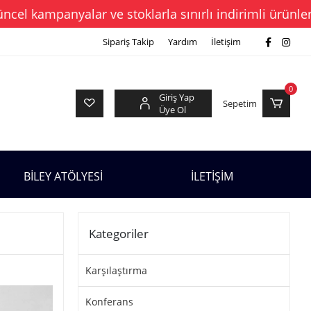
panyalar ve stoklarla sınırlı indirimli ürünleri Fırsa
Sipariş Takip
Yardım
İletişim
0
Giriş Yap
Sepetim
Üye Ol
BİLEY ATÖLYESİ
İLETİŞİM
Kategoriler
Karşılaştırma
Konferans