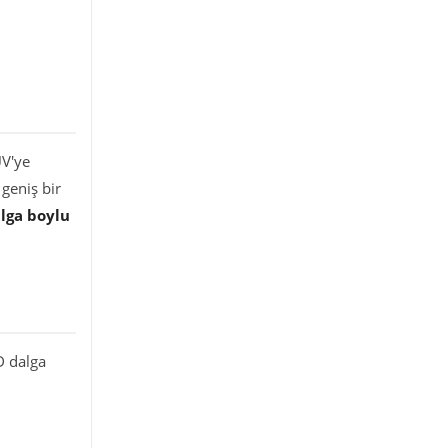
UV'ye
geniş bir
alga boylu
D dalga