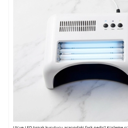
UV ve LED tırnak kurutucu arasındaki fark nedir? Kürleme sü