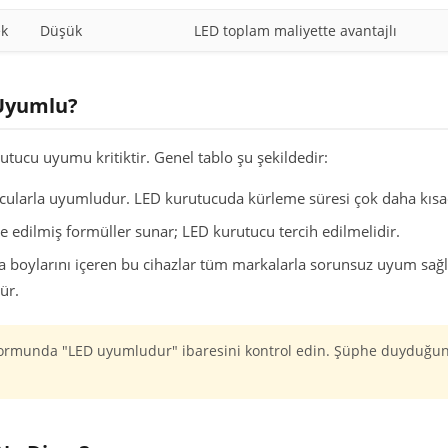
ek
Düşük
LED toplam maliyette avantajlı
 Uyumlu?
utucu uyumu kritiktir. Genel tablo şu şekildedir:
larla uyumludur. LED kurutucuda kürleme süresi çok daha kısad
e edilmiş formüller sunar; LED kurutucu tercih edilmelidir.
oylarını içeren bu cihazlar tüm markalarla sorunsuz uyum sağl
ür.
i formunda "LED uyumludur" ibaresini kontrol edin. Şüphe duyduğu