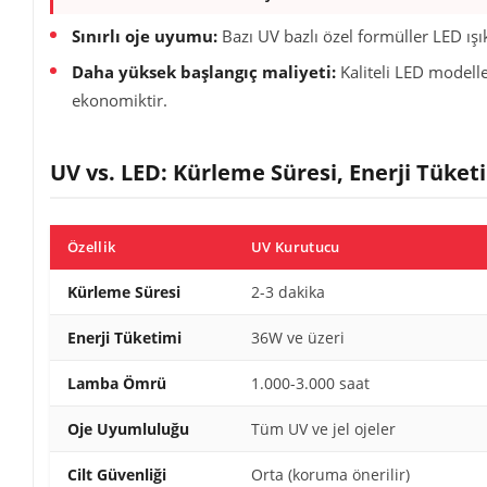
Sınırlı oje uyumu:
Bazı UV bazlı özel formüller LED ış
Daha yüksek başlangıç maliyeti:
Kaliteli LED modell
ekonomiktir.
UV vs. LED: Kürleme Süresi, Enerji Tüket
Özellik
UV Kurutucu
Kürleme Süresi
2-3 dakika
Enerji Tüketimi
36W ve üzeri
Lamba Ömrü
1.000-3.000 saat
Oje Uyumluluğu
Tüm UV ve jel ojeler
Cilt Güvenliği
Orta (koruma önerilir)