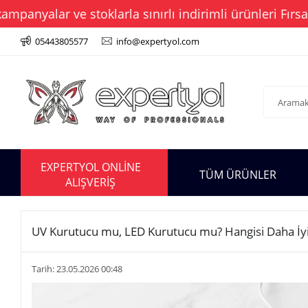
r ve stoklarla sınırlı indirimli ürünleri Fırsat Köşes
05443805577
info@expertyol.com
EXPERTYOL ONLİNE
TÜM ÜRÜNLER
ALIŞVERİŞ
UV Kurutucu mu, LED Kurutucu mu? Hangisi Daha İyi?
Tarih: 23.05.2026 00:48