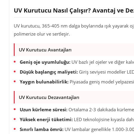
UV Kurutucu Nasıl Çalışır? Avantaj ve De
UV kurutucu, 365-405 nm dalga boylarında ışık yayarak oje iç
polimerize olur ve sertleşir.
UV Kurutucu Avantajları
Geniş oje uyumluluğu:
UV bazlı jel ojeler ve diğer ka
Düşük başlangıç maliyeti:
Giriş seviyesi modeller LED'
Yaygın bulunabilirlik:
Piyasada geniş model yelpazesiyl
UV Kurutucu Dezavantajları
Uzun kürleme süresi:
Ortalama 2-3 dakikada kürleme ya
Yüksek enerji tüketimi:
LED teknolojisine kıyasla daha
Sınırlı lamba ömrü:
UV lambalar genellikle 1.000-3.000