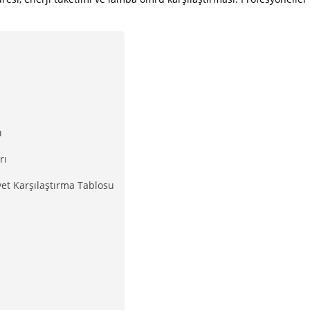
ı
rı
yet Karşılaştırma Tablosu