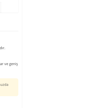
ır.
ar ve geniş
nuzda