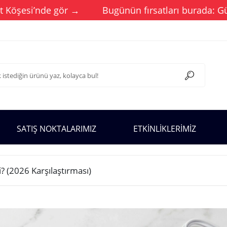
i’nde gör →
Bugünün fırsatları burada: Güncel kam
SATIŞ NOKTALARIMIZ
ETKİNLİKLERİMİZ
 (2026 Karşılaştırması)